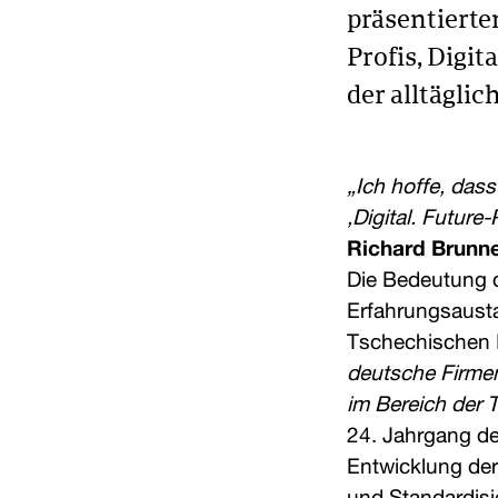
präsentierte
Profis, Digi
der alltäglic
„Ich hoffe, das
‚Digital. Futur
Richard Brunn
Die Bedeutung 
Erfahrungsaust
Tschechischen 
deutsche Firmen
im Bereich der 
24. Jahrgang de
Entwicklung der 
und Standardisi