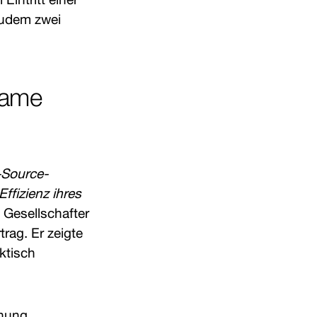
zudem zwei
Game
n-Source-
ffizienz ihres
e Gesellschafter
rag. Er zeigte
aktisch
ehung