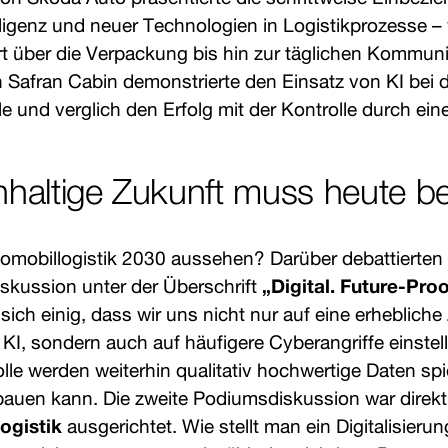
elligenz und neuer Technologien in Logistikprozesse 
rt über die Verpackung bis hin zur täglichen Kommun
 Safran Cabin demonstrierte den Einsatz von KI bei 
lle und verglich den Erfolg mit der Kontrolle durch e
hhaltige Zukunft muss heute b
tomobillogistik 2030 aussehen? Darüber debattierten
skussion unter der Überschrift
„Digital. Future-Pro
sich einig, dass wir uns nicht nur auf eine erheblic
KI, sondern auch auf häufigere Cyberangriffe einste
lle werden weiterhin qualitativ hochwertige Daten sp
fbauen kann. Die zweite Podiumsdiskussion war direkt
ogistik
ausgerichtet. Wie stellt man ein Digitalisieru