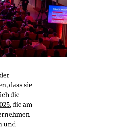
 der
n, dass sie
ich die
2025
, die am
nternehmen
n und