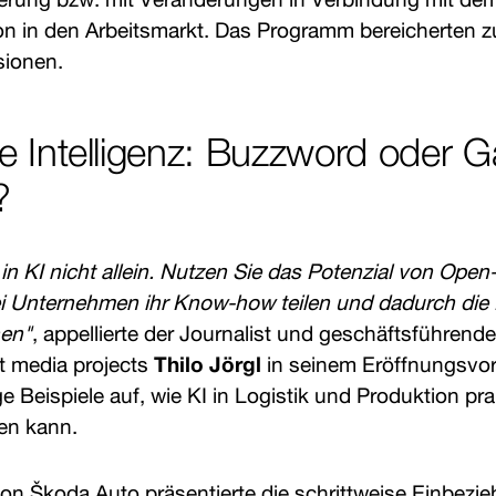
n in den Arbeitsmarkt. Das Programm bereicherten 
ionen.
he Intelligenz: Buzzword oder 
?
 in KI nicht allein. Nutzen Sie das Potenzial von Ope
i Unternehmen ihr Know-how teilen und dadurch die E
hen"
, appellierte der Journalist und geschäftsführend
t media projects
Thilo Jörgl
in seinem Eröffnungsvort
ige Beispiele auf, wie KI in Logistik und Produktion pr
en kann.
on Škoda Auto präsentierte die schrittweise Einbezi