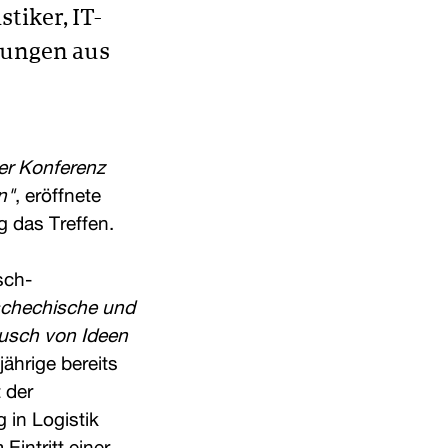
tiker, IT-
sungen aus
der Konferenz
n"
, eröffnete
 das Treffen.
sch-
tschechische und
ausch von Ideen
jährige bereits
 der
 in Logistik
intritt einer