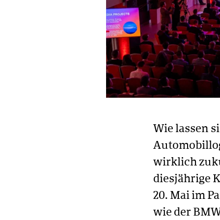
Wie lassen s
Automobillog
wirklich zuk
diesjährige 
20. Mai im P
wie der BMW 