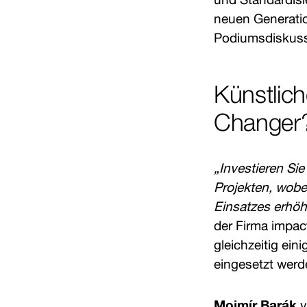
neuen Generatio
Podiumsdiskuss
Künstlic
Changer
„Investieren Sie
Projekten, wobe
Einsatzes erhö
der Firma impac
gleichzeitig ein
eingesetzt werd
Mojmír Barák
v