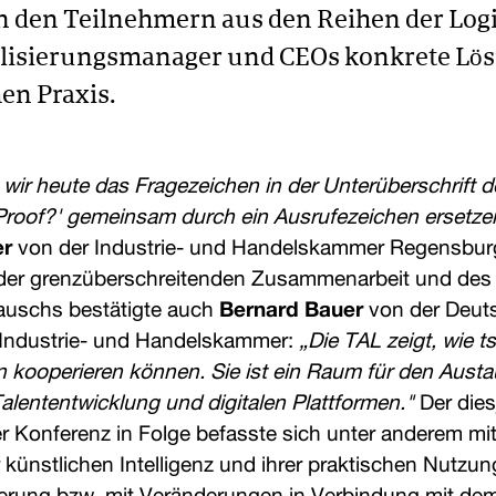
n den Teilnehmern aus den Reihen der Logis
talisierungsmanager und CEOs konkrete Lö
hen Praxis.
s wir heute das Fragezeichen in der Unterüberschrift 
e-Proof?' gemeinsam durch ein Ausrufezeichen ersetze
er
von der Industrie- und Handelskammer Regensburg
der grenzüberschreitenden Zusammenarbeit und des
auschs bestätigte auch
Bernard Bauer
von der Deut
Industrie- und Handelskammer:
„Die TAL zeigt, wie 
 kooperieren können. Sie ist ein Raum für den Aust
Talententwicklung und digitalen Plattformen."
Der dies
r Konferenz in Folge befasste sich unter anderem mit
künstlichen Intelligenz und ihrer praktischen Nutzung
erung bzw. mit Veränderungen in Verbindung mit dem E