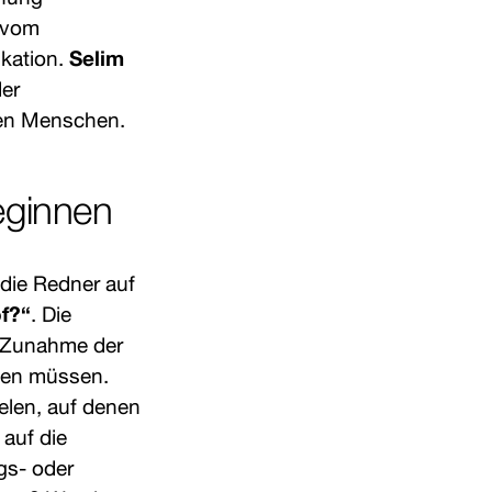
– vom
ikation.
Selim
der
inen Menschen.
eginnen
 die Redner auf
of?“
. Die
he Zunahme der
llen müssen.
ielen, auf denen
 auf die
ngs- oder