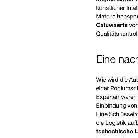
künstlicher Int
Materialtranspo
Caluwaerts
von
Qualitätskontro
Eine nac
Wie wird die Au
einer Podiumsdi
Experten waren 
Einbindung von 
Eine Schlüsselro
die Logistik au
tschechische L