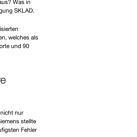
 aus? Was in
inigung SKLAD.
sierten
, welches als
dorte und 90
re
nicht nur
iemens stellte
figsten Fehler