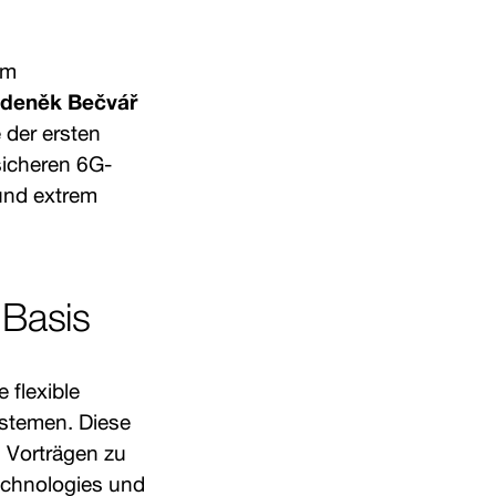
em
deněk Bečvář
 der ersten
sicheren 6G-
 und extrem
 Basis
 flexible
ystemen. Diese
n Vorträgen zu
echnologies und