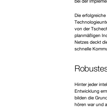
bei der Impleme
Die erfolgreich
Technologieunt
von der Tschech
planmäßigen Ind
Netzes deckt di
schnelle Kommu
Robustes
Hinter jeder int
Entwicklung erm
bilden die Grund
hören war und a