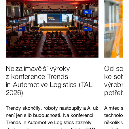
Nejzajímavější výroky
Od soft
z konference Trends
ke sch
in Automotive Logistics (TAL
výrobní 
2026)
potřebo
Trendy skončily, roboty nastoupily a AI už
Aimtec slaví
není jen slib budoucnosti. Na konferenci
technologi
Trends in Automotive Logistics zazněly
několik vln