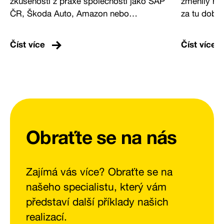
zkušenosti z praxe společností jako SAP
změnily rea
ČR, Škoda Auto, Amazon nebo
za tu dobu 
AUTODESK – od strategické adopce AI
partnera p
přes řízení komplexní výroby až po
Kam se pos
Číst více
Číst více
automatizaci logistických procesů. Vybrali
logistiky, 
jsme výroky nejlépe vystihující, kam se
budou firmy
průmysl posouvá a jaké otázky by si
budoucnost
firmy měly klást, pokud chtějí stavět
společnost
systémy, které obstojí i v nejistém
prostředí.
Obraťte se na nás
Zajímá vás více? Obraťte se na
našeho specialistu, který vám
představí další příklady našich
realizací.