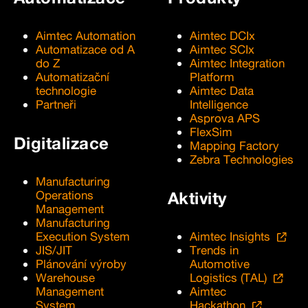
Aimtec Automation
Aimtec DCIx
Automatizace od A
Aimtec SCIx
do Z
Aimtec Integration
Automatizační
Platform
technologie
Aimtec Data
Partneři
Intelligence
Asprova APS
FlexSim
Digitalizace
Mapping Factory
Zebra Technologies
Manufacturing
Operations
Aktivity
Management
Manufacturing
Execution System
Aimtec Insights
JIS/JIT
Trends in
Plánování výroby
Automotive
Warehouse
Logistics (TAL)
Management
Aimtec
System
Hackathon