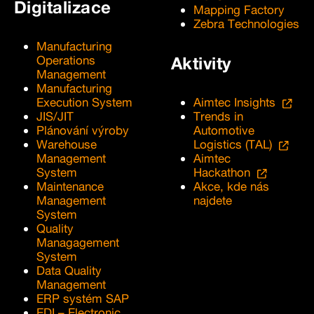
Digitalizace
Mapping Factory
Zebra Technologies
Manufacturing
Operations
Aktivity
Management
Manufacturing
Execution System
Aimtec Insights
JIS/JIT
Trends in
Plánování výroby
Automotive
Warehouse
Logistics (TAL)
Management
Aimtec
System
Hackathon
Maintenance
Akce, kde nás
Management
najdete
System
Quality
Managagement
System
Data Quality
Management
ERP systém SAP
EDI – Electronic