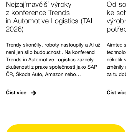
Nejzajímavější výroky
Od soft
z konference Trends
ke sch
in Automotive Logistics (TAL
výrobní 
2026)
potřebo
Trendy skončily, roboty nastoupily a AI už
Aimtec slaví
není jen slib budoucnosti. Na konferenci
technologi
Trends in Automotive Logistics zazněly
několik vln
zkušenosti z praxe společností jako SAP
změnily rea
ČR, Škoda Auto, Amazon nebo
za tu dobu 
AUTODESK – od strategické adopce AI
partnera p
přes řízení komplexní výroby až po
Kam se pos
Číst více
Číst více
automatizaci logistických procesů. Vybrali
logistiky, 
jsme výroky nejlépe vystihující, kam se
budou firmy
průmysl posouvá a jaké otázky by si
budoucnost
firmy měly klást, pokud chtějí stavět
společnost
systémy, které obstojí i v nejistém